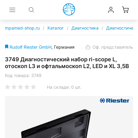
mpamed-shop.ru
/
Каталог
/
Диагностика
/
Диагностическ
Rudolf Riester GmbH
, Германия
Оф
.
представитель
3749 Диагностический набор ri-scope L,
отоскоп L3 и офтальмоскоп L2, LED и XL 3,5В
Код товара:
3749
На складе: 0 шт.
политикой обработки данных и правилами
пользования