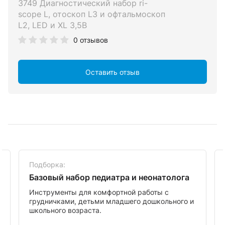
3749 Диагностический набор ri-
scope L, отоскоп L3 и офтальмоскоп
L2, LED и XL 3,5В
0 отзывов
Вход с помощью почты
Оставить отзыв
Подборка:
+7 (999) 222-99-99
Базовый набор педиатра и неонатолога
Код из СМС
Инструменты для комфортной работы с
грудничками, детьми младшего дошкольного и
школьного возраста.