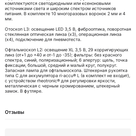
комплектуются светодиодными или ксеноновыми
источниками света и широким спектром источников
питания. В комплекте 10 многоразовых воронок 2 мм и 4
мм.
Отоскоп L3: освещение LED 3,5 В, фиброоптика, поворотная
стеклянная оптическая линза (х3), операционная линза
(х4), подключение для пневмотеста.
Ваш номер телефона
Офтальмоскоп L2: освещение XL 3,5 В, 29 корригирующих
линз (от+1 до +40 и от-1 до -35); фильтры: без красного
спектра, синий, поляризационный; 6 апертур: щель, точка
фиксации, большой, средний и малый круг, полукруг.
Запасная лампа для офтальмоскопа. Штекерная рукоятка
типа C для аккумулятора ri-accu® L (в комплект не входит),
с устройством rheotronic® для регулировки яркости,
металлическая с черным хромированием, штекерный
замок. В футляре.
персональных данных
Отзывы
Вход через соц. сети